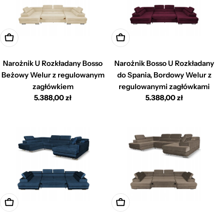
Dodaj do koszyka
Dodaj do koszyka
Narożnik U Rozkładany Bosso
Narożnik Bosso U Rozkładany
Beżowy Welur z regulowanym
do Spania, Bordowy Welur z
zagłówkiem
regulowanymi zagłówkami
Cena
5.388,00 zł
Cena
5.388,00 zł
regularna
regularna
Dodaj do koszyka
Dodaj do koszyka