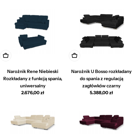
Dodaj do koszyka
Dodaj do koszyka
Narożnik Rene Niebieski
Narożnik U Bosso rozkładany
Rozkładany z funkcją spania,
do spania z regulacją
uniwersalny
zagłówków czarny
Cena
2.676,00 zł
Cena
5.388,00 zł
regularna
regularna