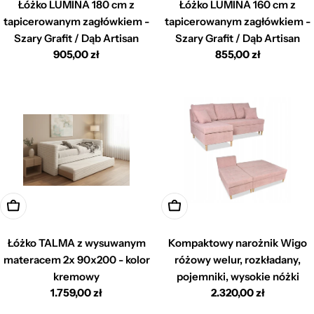
Łóżko LUMINA 180 cm z
Łóżko LUMINA 160 cm z
tapicerowanym zagłówkiem -
tapicerowanym zagłówkiem -
Szary Grafit / Dąb Artisan
Szary Grafit / Dąb Artisan
Cena
905,00 zł
Cena
855,00 zł
regularna
regularna
Dodaj do koszyka
Dodaj do koszyka
Łóżko TALMA z wysuwanym
Kompaktowy narożnik Wigo
materacem 2x 90x200 - kolor
różowy welur, rozkładany,
kremowy
pojemniki, wysokie nóżki
Cena
1.759,00 zł
Cena
2.320,00 zł
regularna
regularna