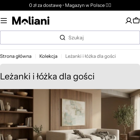
Przejdź
0 zł za dostawę • Magazyn w Polsce ✌🏼
do
treści
K
Szukaj
Strona główna
Kolekcja
Leżanki i łóżka dla gości
K
Leżanki i łóżka dla gości
o
l
e
k
c
j