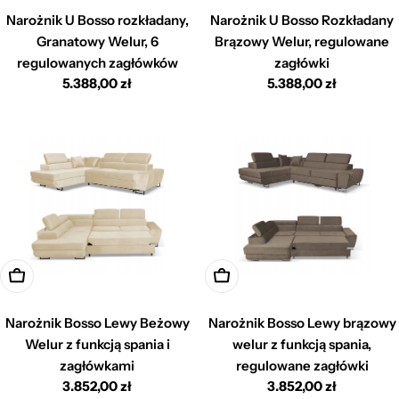
Narożnik U Bosso rozkładany,
Narożnik U Bosso Rozkładany
Granatowy Welur, 6
Brązowy Welur, regulowane
regulowanych zagłówków
zagłówki
Cena
5.388,00 zł
Cena
5.388,00 zł
regularna
regularna
Dodaj do koszyka
Dodaj do koszyka
Narożnik Bosso Lewy Beżowy
Narożnik Bosso Lewy brązowy
Welur z funkcją spania i
welur z funkcją spania,
zagłówkami
regulowane zagłówki
Cena
3.852,00 zł
Cena
3.852,00 zł