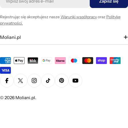
Zapisz się
mail
Rejestrując się akceptujesz nasze
Warunki współpracy
oraz
Politykę
prywatności.
Moliani.pl
Metody
płatności
Facebook
X (Twitter)
Instagram
TikTok
Pinterest
YouTube
© 2026
Moliani.pl
.