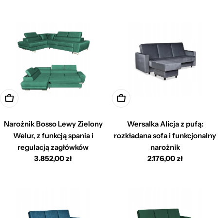
regularna
regularna
Dodaj do koszyka
Dodaj do koszyka
Narożnik Bosso Lewy Zielony
Wersalka Alicja z pufą:
Welur, z funkcją spania i
rozkładana sofa i funkcjonalny
regulacją zagłówków
narożnik
Cena
3.852,00 zł
Cena
2.176,00 zł
regularna
regularna