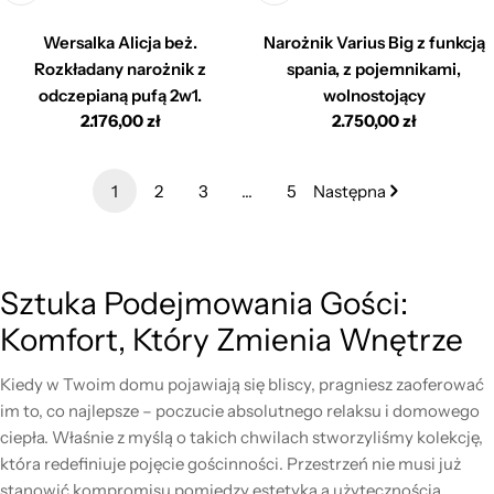
Wersalka Alicja beż.
Narożnik Varius Big z funkcją
Rozkładany narożnik z
spania, z pojemnikami,
odczepianą pufą 2w1.
wolnostojący
Cena
2.176,00 zł
Cena
2.750,00 zł
regularna
regularna
1
2
3
…
5
Następna
Sztuka Podejmowania Gości:
Komfort, Który Zmienia Wnętrze
Kiedy w Twoim domu pojawiają się bliscy, pragniesz zaoferować
im to, co najlepsze – poczucie absolutnego relaksu i domowego
ciepła. Właśnie z myślą o takich chwilach stworzyliśmy kolekcję,
która redefiniuje pojęcie gościnności. Przestrzeń nie musi już
stanowić kompromisu pomiędzy estetyką a użytecznością.