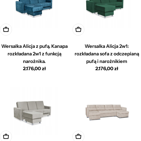
Dodaj do koszyka
Dodaj do koszyka
Wersalka Alicja z pufą. Kanapa
Wersalka Alicja 2w1:
rozkładana 2w1 z funkcją
rozkładana sofa z odczepianą
narożnika.
pufą i narożnikiem
Cena
2.176,00 zł
Cena
2.176,00 zł
regularna
regularna
Dodaj do koszyka
Dodaj do koszyka