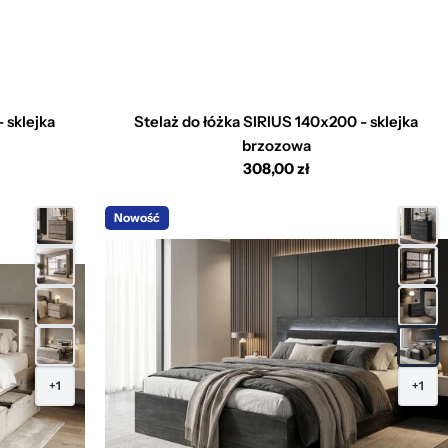
 sklejka
Stelaż do łóżka SIRIUS 140x200 - sklejka
brzozowa
Cena
308,00 zł
regularna
Nowość
+1
+1