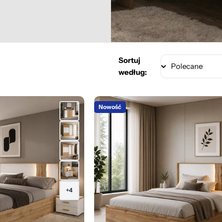
Sortuj
według:
Nowość
+4