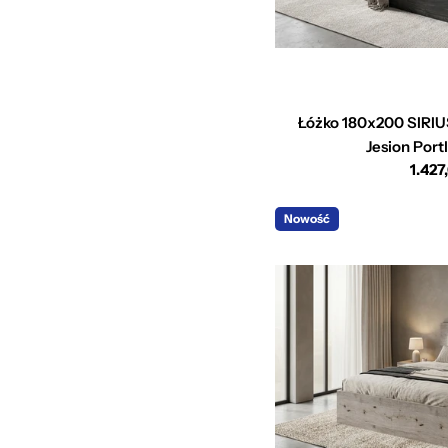
Łóżko 180x200 SIRIUS
Jesion Port
Cena
1.427
regu
Nowość