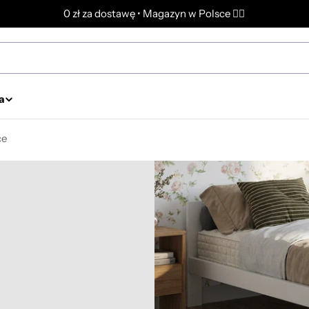
0 zł za dostawę • Magazyn w Polsce ✌🏼
a
ce