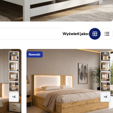
Wyświetl jako:
Nowość
+4
+4