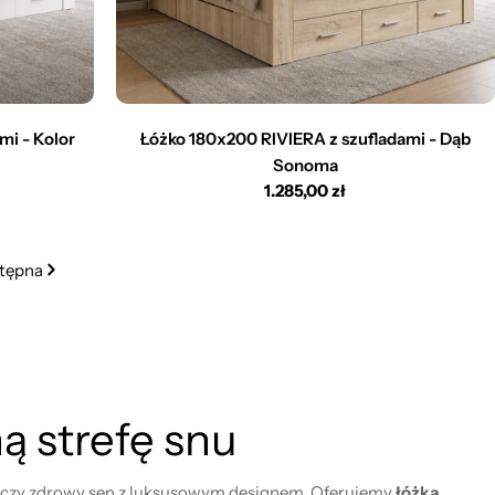
mi - Kolor
Łóżko 180x200 RIVIERA z szufladami - Dąb
Sonoma
Cena
1.285,00 zł
regularna
tępna
ą strefę snu
a łączy zdrowy sen z luksusowym designem. Oferujemy
łóżka