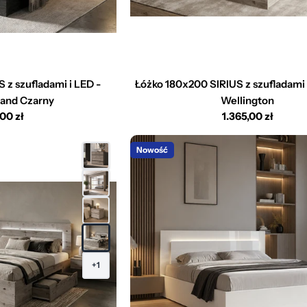
 z szufladami i LED -
Łóżko 180x200 SIRIUS z szufladami 
land Czarny
Wellington
,00 zł
Cena
1.365,00 zł
larna
regularna
Nowość
+1