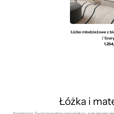
Łóżko młodzieżowe z bi
/ Szary
Cena
1.254
regul
Łóżka i mat
Sypialnia to Twoja prywatna oaza spokoju, a jej sercem 