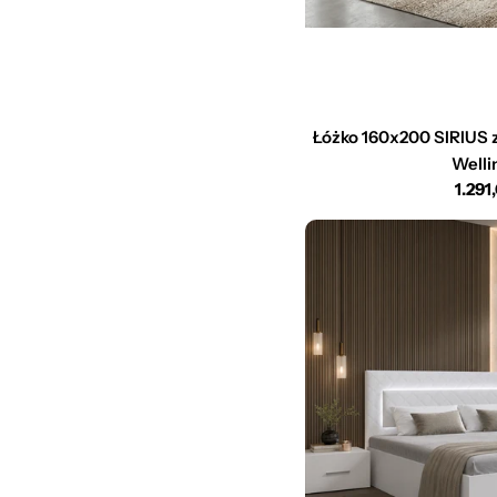
Łóżko 160x200 SIRIUS z
Welli
Cen
1.291
regu