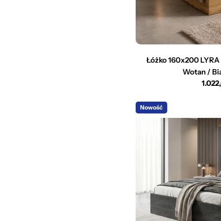
Łóżko 160x200 LYRA 
Wotan / Bia
Cena
1.022
regu
Nowość