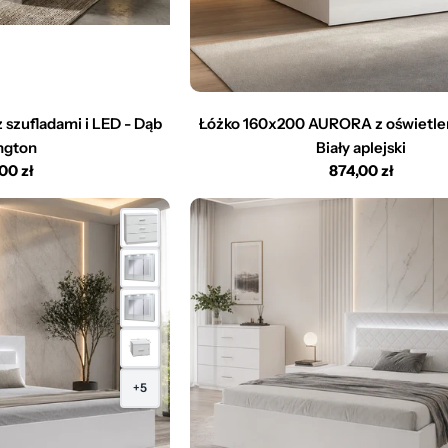
 szufladami i LED - Dąb
Łóżko 160x200 AURORA z oświetle
ngton
Biały aplejski
a
,00 zł
Cena
874,00 zł
larna
regularna
+5