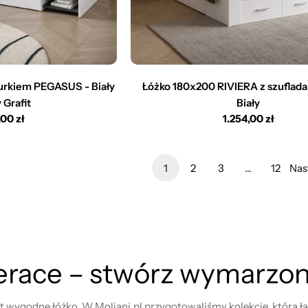
urkiem PEGASUS - Biały
Łóżko 180x200 RIVIERA z szuflada
 Grafit
Biały
,00 zł
Cena
1.254,00 zł
arna
regularna
1
2
3
…
12
Nas
erace – stwórz wymarzon
jest wygodne łóżko. W Moliani.pl przygotowaliśmy kolekcję, któr