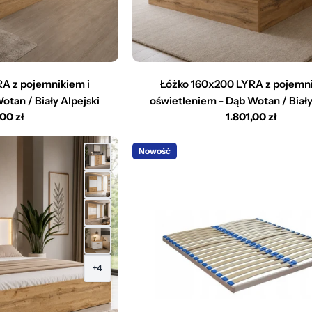
A z pojemnikiem i
Łóżko 160x200 LYRA z pojemni
tan / Biały Alpejski
oświetleniem - Dąb Wotan / Biały
,00 zł
Cena
1.801,00 zł
larna
regularna
Nowość
+4