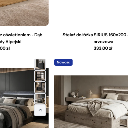
z oświetleniem - Dąb
Stelaż do łóżka SIRIUS 160x200 -
ły Alpejski
brzozowa
,00 zł
Cena
333,00 zł
larna
regularna
Nowość
+1