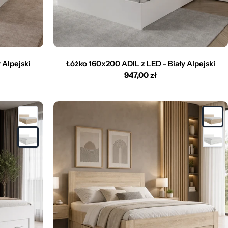
 Alpejski
Łóżko 160x200 ADIL z LED - Biały Alpejski
Cena
947,00 zł
regularna