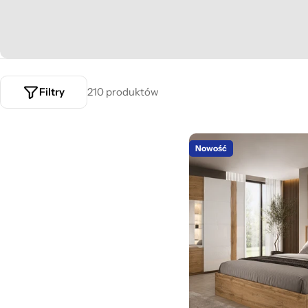
l
e
k
Filtry
210 produktów
c
j
Nowość
a
: