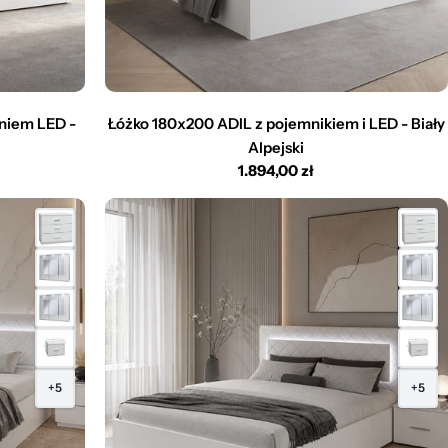
niem LED -
Łóżko 180x200 ADIL z pojemnikiem i LED - Biały
Alpejski
Cena
1.894,00 zł
regularna
+5
+5