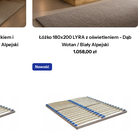
kiem i
Łóżko 180x200 LYRA z oświetleniem - Dąb
 Alpejski
Wotan / Biały Alpejski
Cena
1.058,00 zł
regularna
Nowość