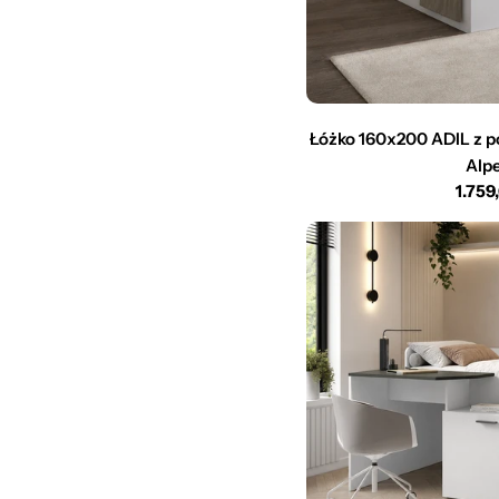
Łóżko 160x200 ADIL z po
Alpe
Cena
1.759
regu