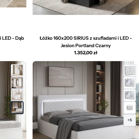
i LED - Dąb
Łóżko 160x200 SIRIUS z szufladami i LED -
Jesion Portland Czarny
Cena
1.352,00 zł
regularna
+5