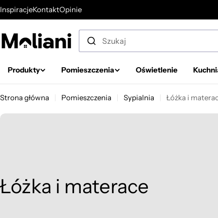
Przejdź
Inspiracje
Kontakt
Opinie
do
treści
Produkty
Pomieszczenia
Oświetlenie
Kuchni
Strona główna
Pomieszczenia
Sypialnia
Łóżka i matera
K
Łóżka i materace
o