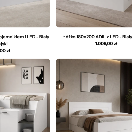
jemnikiem i LED - Biały
Łóżko 180x200 ADIL z LED - Biały
Cena
1.009,00 zł
jski
regularna
,00 zł
larna