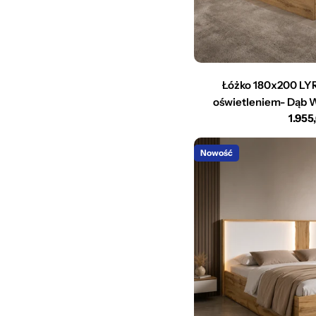
Łóżko 180x200 LYR
oświetleniem- Dąb Wo
Cena
1.955
regu
Nowość