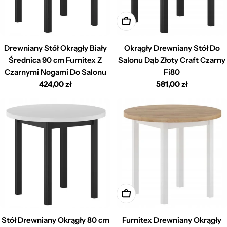
Dodaj do koszyka
Drewniany Stół Okrągły Biały
Okrągły Drewniany Stół Do
Średnica 90 cm Furnitex Z
Salonu Dąb Złoty Craft Czarny
Czarnymi Nogami Do Salonu
Fi80
Cena
424,00 zł
Cena
581,00 zł
regularna
regularna
Dodaj do koszyka
Stół Drewniany Okrągły 80 cm
Furnitex Drewniany Okrągły