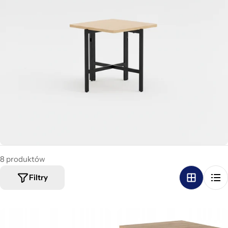
a
:
8 produktów
Filtry