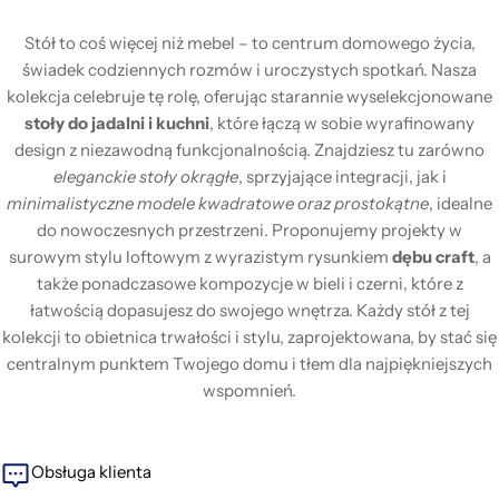
Stół to coś więcej niż mebel – to centrum domowego życia,
świadek codziennych rozmów i uroczystych spotkań. Nasza
kolekcja celebruje tę rolę, oferując starannie wyselekcjonowane
stoły do jadalni i kuchni
, które łączą w sobie wyrafinowany
design z niezawodną funkcjonalnością. Znajdziesz tu zarówno
eleganckie stoły okrągłe
, sprzyjające integracji, jak i
minimalistyczne modele kwadratowe oraz prostokątne
, idealne
do nowoczesnych przestrzeni. Proponujemy projekty w
surowym stylu loftowym z wyrazistym rysunkiem
dębu craft
, a
także ponadczasowe kompozycje w bieli i czerni, które z
łatwością dopasujesz do swojego wnętrza. Każdy stół z tej
kolekcji to obietnica trwałości i stylu, zaprojektowana, by stać się
centralnym punktem Twojego domu i tłem dla najpiękniejszych
wspomnień.
Obsługa klienta