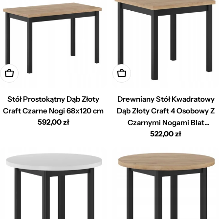
Dodaj do koszyka
Dodaj do koszyka
Stół Prostokątny Dąb Złoty
Drewniany Stół Kwadratowy
Craft Czarne Nogi 68x120 cm
Dąb Złoty Craft 4 Osobowy Z
Cena
592,00 zł
Czarnymi Nogami Blat
regularna
Cena
522,00 zł
Laminowany 38 Mm
regularna
Minimalistyczny