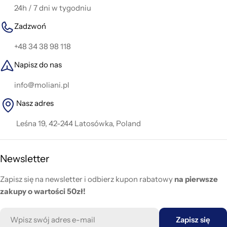
24h / 7 dni w tygodniu
Zadzwoń
+48 34 38 98 118
Napisz do nas
info@moliani.pl
Nasz adres
Leśna 19, 42-244 Latosówka, Poland
Newsletter
Zapisz się na newsletter i odbierz kupon rabatowy
na pierwsze
zakupy o wartości 50zł!
E-
Zapisz się
mail