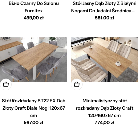
Biało Czarny Do Salonu
Stół Jasny Dąb Złoty Z Białymi
Furnitex
Nogami Do Jadalni Średnica 80
Cena
499,00 zł
Cena
581,00 zł
cm
regularna
regularna
Dodaj do koszyka
Dodaj do koszyka
Stół Rozkładany ST22 FX Dąb
Minimalistyczny stół
Złoty Craft Białe Nogi 120x67
rozkładany Dąb Złoty Craft
cm
120-160x67 cm
Cena
567,00 zł
Cena
774,00 zł
regularna
regularna