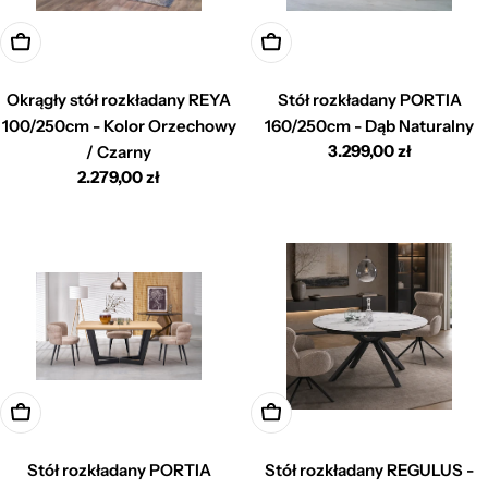
Dodaj do koszyka
Dodaj do koszyka
Okrągły stół rozkładany REYA
Stół rozkładany PORTIA
100/250cm - Kolor Orzechowy
160/250cm - Dąb Naturalny
Cena
3.299,00 zł
/ Czarny
regularna
Cena
2.279,00 zł
regularna
Dodaj do koszyka
Dodaj do koszyka
Stół rozkładany PORTIA
Stół rozkładany REGULUS -