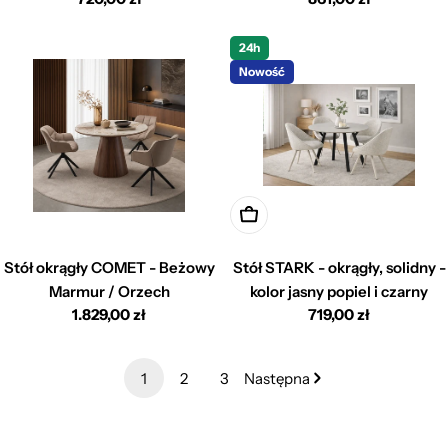
regularna
regularna
24h
Nowość
Dodaj do koszyka
Stół okrągły COMET - Beżowy
Stół STARK - okrągły, solidny -
Marmur / Orzech
kolor jasny popiel i czarny
Cena
1.829,00 zł
Cena
719,00 zł
regularna
regularna
1
2
3
Następna