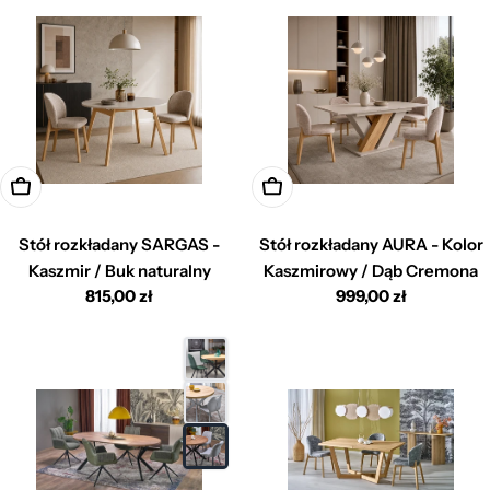
Dodaj do koszyka
Dodaj do koszyka
Stół rozkładany SARGAS -
Stół rozkładany AURA - Kolor
Kaszmir / Buk naturalny
Kaszmirowy / Dąb Cremona
Cena
815,00 zł
Cena
999,00 zł
regularna
regularna