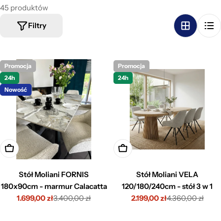
45 produktów
Filtry
Promocja
Promocja
24h
24h
Nowość
Dodaj do koszyka
Dodaj do koszyka
Stół Moliani FORNIS
Stół Moliani VELA
180x90cm - marmur Calacatta
120/180/240cm - stół 3 w 1
1.699,00 zł
3.400,00 zł
2.199,00 zł
4.360,00 zł
Cena
Cena
Cena
Cena
promocyjna
regularna
promocyjna
regularna