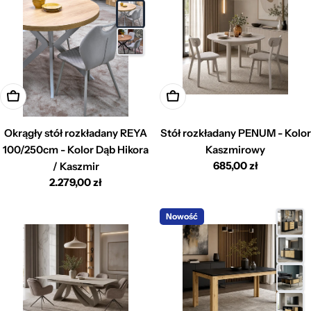
Dodaj do koszyka
Dodaj do koszyka
Okrągły stół rozkładany REYA
Stół rozkładany PENUM - Kolor
100/250cm - Kolor Dąb Hikora
Kaszmirowy
Cena
685,00 zł
/ Kaszmir
regularna
Cena
2.279,00 zł
regularna
Nowość