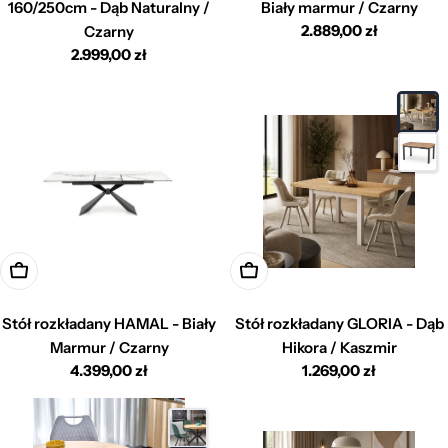
160/250cm - Dąb Naturalny /
Biały marmur / Czarny
Cena
2.889,00 zł
Czarny
regularna
Cena
2.999,00 zł
regularna
Dodaj do koszyka
Dodaj do koszyka
Stół rozkładany HAMAL - Biały
Stół rozkładany GLORIA - Dąb
Marmur / Czarny
Hikora / Kaszmir
Cena
4.399,00 zł
Cena
1.269,00 zł
regularna
regularna