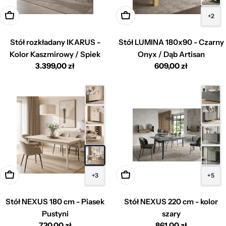
Dodaj do koszyka
Dodaj do koszyka
+2
Stół rozkładany IKARUS -
Stół LUMINA 180x90 - Czarny
Kolor Kaszmirowy / Spiek
Onyx / Dąb Artisan
Cena
3.399,00 zł
Cena
609,00 zł
regularna
regularna
Dodaj do koszyka
Dodaj do koszyka
+3
+5
Stół NEXUS 180 cm - Piasek
Stół NEXUS 220 cm - kolor
Pustyni
szary
Cena
720,00 zł
Cena
861,00 zł