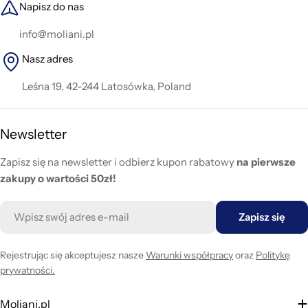
Napisz do nas
info@moliani.pl
Nasz adres
Leśna 19, 42-244 Latosówka, Poland
Newsletter
Zapisz się na newsletter i odbierz kupon rabatowy
na pierwsze
zakupy o wartości 50zł!
E-
Zapisz się
mail
Rejestrując się akceptujesz nasze
Warunki współpracy
oraz
Politykę
prywatności.
Moliani.pl