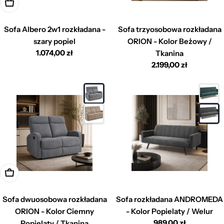
Dodaj do koszyka
Sofa Albero 2w1 rozkładana -
Sofa trzyosobowa rozkładana
szary popiel
ORION - Kolor Beżowy /
Cena
1.074,00 zł
Tkanina
regularna
Cena
2.199,00 zł
regularna
Dodaj do koszyka
Sofa dwuosobowa rozkładana
Sofa rozkładana ANDROMEDA
ORION - Kolor Ciemny
- Kolor Popielaty / Welur
Cena
989,00 zł
Popielaty / Tkanina