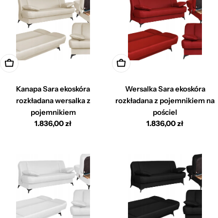
Dodaj do koszyka
Dodaj do koszyka
Kanapa Sara ekoskóra
Wersalka Sara ekoskóra
rozkładana wersalka z
rozkładana z pojemnikiem na
pojemnikiem
pościel
Cena
1.836,00 zł
Cena
1.836,00 zł
regularna
regularna