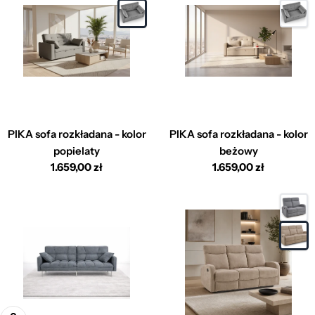
PIKA sofa rozkładana - kolor
PIKA sofa rozkładana - kolor
popielaty
beżowy
Cena
1.659,00 zł
Cena
1.659,00 zł
regularna
regularna