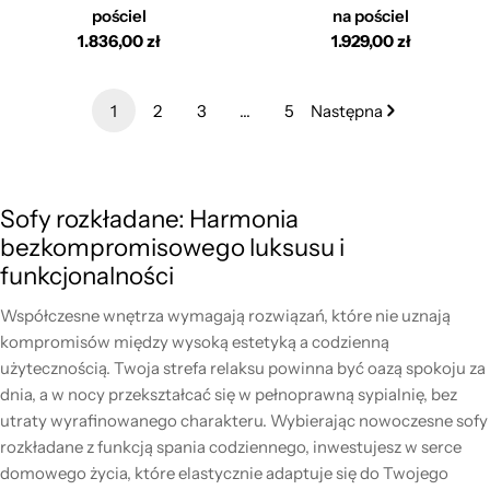
pościel
na pościel
Cena
1.836,00 zł
Cena
1.929,00 zł
regularna
regularna
1
2
3
…
5
Następna
Sofy rozkładane: Harmonia
bezkompromisowego luksusu i
funkcjonalności
Współczesne wnętrza wymagają rozwiązań, które nie uznają
kompromisów między wysoką estetyką a codzienną
użytecznością. Twoja strefa relaksu powinna być oazą spokoju za
dnia, a w nocy przekształcać się w pełnoprawną sypialnię, bez
utraty wyrafinowanego charakteru. Wybierając nowoczesne sofy
rozkładane z funkcją spania codziennego, inwestujesz w serce
domowego życia, które elastycznie adaptuje się do Twojego