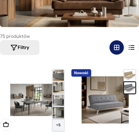
a
:
75 produktów
Filtry
Nowość
Dodaj do koszyka
+5