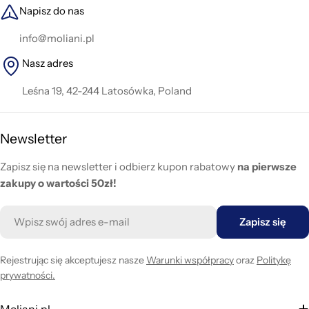
Napisz do nas
info@moliani.pl
Nasz adres
Leśna 19, 42-244 Latosówka, Poland
Newsletter
Zapisz się na newsletter i odbierz kupon rabatowy
na pierwsze
zakupy o wartości 50zł!
E-
Zapisz się
mail
Rejestrując się akceptujesz nasze
Warunki współpracy
oraz
Politykę
prywatności.
Moliani.pl