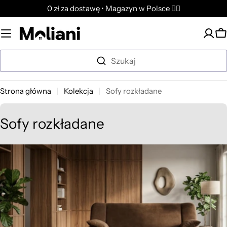
Przejdź
0 zł za dostawę • Magazyn w Polsce ✌🏼
do
treści
K
Szukaj
Strona główna
Kolekcja
Sofy rozkładane
K
Sofy rozkładane
o
l
e
k
c
j