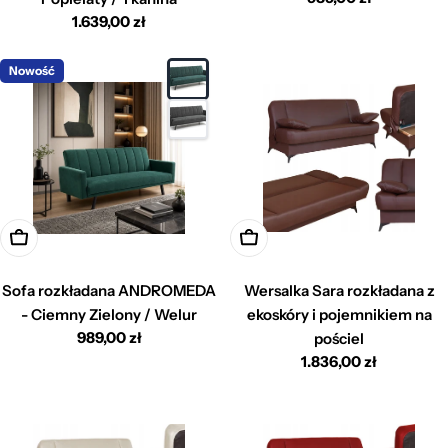
regularna
Cena
1.639,00 zł
regularna
Nowość
Dodaj do koszyka
Dodaj do koszyka
Sofa rozkładana ANDROMEDA
Wersalka Sara rozkładana z
- Ciemny Zielony / Welur
ekoskóry i pojemnikiem na
Cena
989,00 zł
pościel
regularna
Cena
1.836,00 zł
regularna