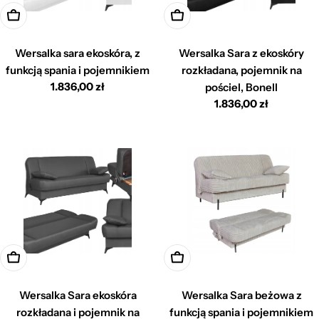
Dodaj do koszyka
Dodaj do koszyka
Wersalka sara ekoskóra, z
Wersalka Sara z ekoskóry
funkcją spania i pojemnikiem
rozkładana, pojemnik na
Cena
1.836,00 zł
pościel, Bonell
regularna
Cena
1.836,00 zł
regularna
Dodaj do koszyka
Dodaj do koszyka
Wersalka Sara ekoskóra
Wersalka Sara beżowa z
rozkładana i pojemnik na
funkcją spania i pojemnikiem