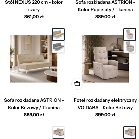
Stół NEXUS 220 cm - kolor
Sofa rozkładana ASTRION -
szary
Kolor Popielaty / Tkanina
Cena
861,00 zł
Cena
889,00 zł
regularna
regularna
Dodaj do koszyka
Sofa rozkładana ASTRION -
Fotel rozkładany elektryczny
Kolor Beżowy / Tkanina
VOIDARA - Kolor Beżowy
Cena
889,00 zł
Cena
899,00 zł
regularna
regularna